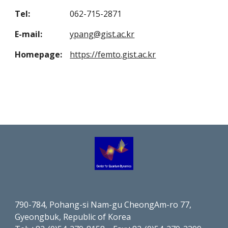
Tel:
062-715-2871
E-mail:
ypang@gist.ac.kr
Homepage:
https://femto.gist.ac.kr
790-784, Pohang-si Nam-gu CheongAm-ro 77,
Gyeongbuk, Republic of Korea