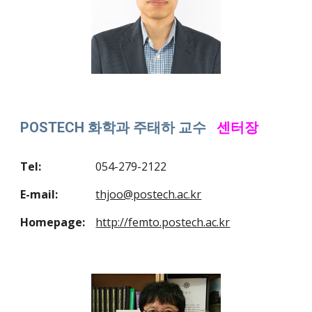
POSTECH 화학과 주태하 교수
센터장
Tel:
054-279-2122
E-mail:
thjoo@postech.ac.kr
Homepage:
http://femto.postech.ac.kr